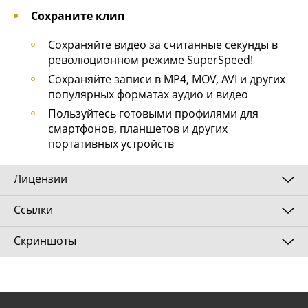
Сохраните клип
Сохраняйте видео за считанные секунды в
революционном режиме SuperSpeed!
Сохраняйте записи в MP4, MOV, AVI и других
популярных форматах аудио и видео
Пользуйтесь готовыми профилями для
смартфонов, планшетов и других
портативных устройств
Лицензии
Ссылки
Лицензионное соглашение с конечным
пользователем
Скриншоты
Внимание! Прочтите внимательно
http://www.movavi.ru/download-
нижеизложенное, прежде чем устанавливать,
screenrecordermac
копировать или иным образом использовать
приобретенный продукт. Любое использование