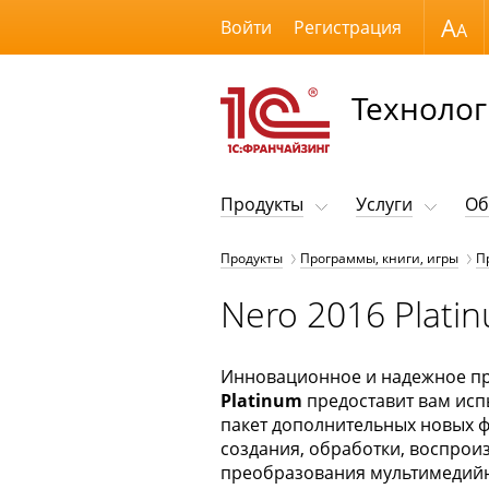
Размер шрифта
Войти
Регистрация
Технолог
Продукты
Услуги
Об
Продукты
Программы, книги, игры
П
Nero 2016 Plati
Инновационное и надежное п
Platinum
предоставит вам ис
пакет дополнительных новых ф
создания, обработки, воспрои
преобразования мультимедийн