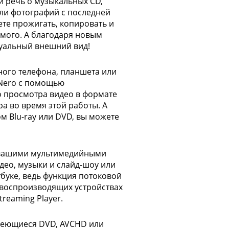
и речь о музыкальных CD,
или фотографий с последней
те прожигать, копировать и
имого. А благодаря новым
уальный внешний вид!
ного телефона, планшета или
 Nero с помощью
о просмотра видео в формате
а во время этой работы. А
м Blu-ray или DVD, вы можете
 вашими мультимедийными
део, музыки и слайд-шоу или
тбуке, ведь функция потоковой
 воспроизводящих устройствах
reaming Player.
имеющиеся DVD, AVCHD или