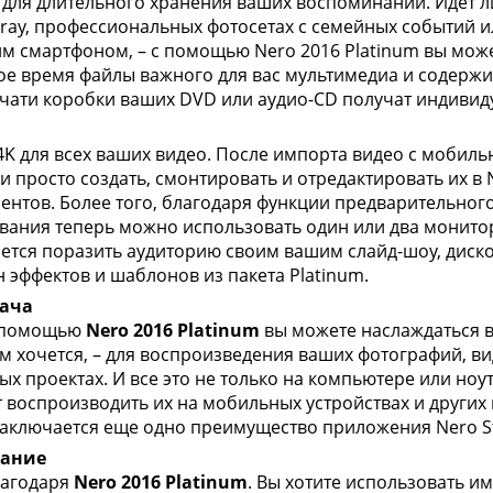
 для длительного хранения ваших воспоминаний. Идет л
u-ray, профессиональных фотосетах с семейных событий 
м смартфоном, – с помощью Nero 2016 Platinum вы може
ое время файлы важного для вас мультимедиа и содерж
чати коробки ваших DVD или аудио-CD получат индивид
K для всех ваших видео. После импорта видео с мобиль
и просто создать, смонтировать и отредактировать их в
нтов. Более того, благодаря функции предварительног
ования теперь можно использовать один или два монитор
чется поразить аудиторию своим вашим слайд-шоу, диско
 эффектов и шаблонов из пакета Platinum.
дача
С помощью
Nero 2016 Platinum
вы можете наслаждаться
м хочется, – для воспроизведения ваших фотографий, ви
ых проектах. И все это не только на компьютере или ноу
 воспроизводить их на мобильных устройствах и других
 заключается еще одно преимущество приложения Nero St
вание
лагодаря
Nero 2016 Platinum
. Вы хотите использовать 