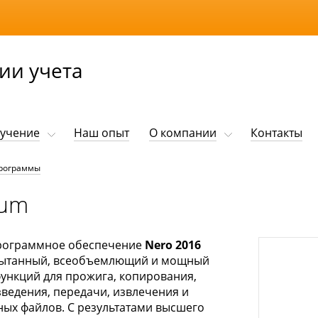
ии учета
учение
Наш опыт
О компании
Контакты
рограммы
num
рограммное обеспечение
Nero 2016
пытанный, всеобъемлющий и мощный
ункций для прожига, копирования,
зведения, передачи, извлечения и
ых файлов. С результатами высшего