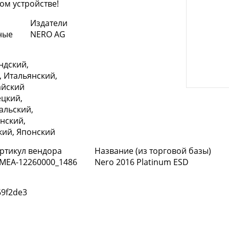
ом устройстве!
Издатели
ные
NERO AG
ндский,
, Итальянский,
айский
цкий,
альский,
инский,
кий, Японский
ртикул вендора
Название (из торговой базы)
MEA-12260000_1486
Nero 2016 Platinum ESD
69f2de3