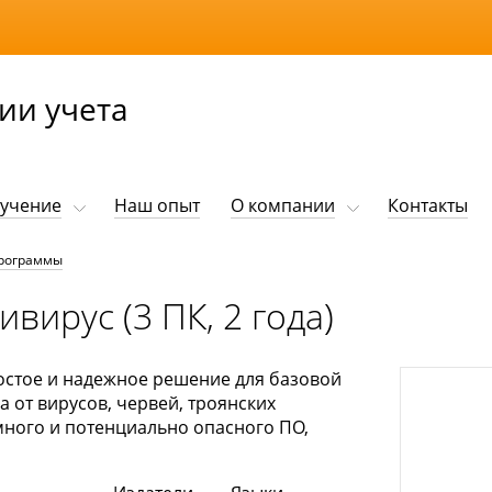
ии учета
учение
Наш опыт
О компании
Контакты
рограммы
вирус (3 ПК, 2 года)
остое и надежное решение для базовой
от вирусов, червей, троянских
ного и потенциально опасного ПО,