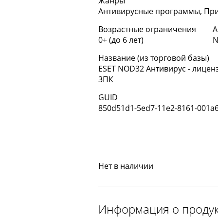
Жанры
Антивирусные программы, Пр
Возрастные ограничения
А
0+ (до 6 лет)
N
Название (из торговой базы)
ESET NOD32 Антивирус - лиценз
3ПК
GUID
850d51d1-5ed7-11e2-8161-001a
Нет в наличии
Информация о проду