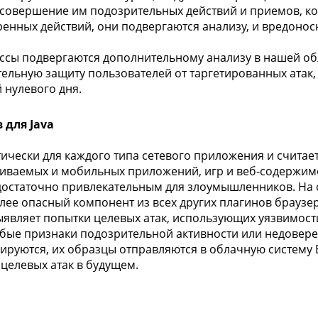
совершение им подозрительных действий и приемов, ко
енных действий, они подвергаются анализу, и вредоно
сы подвергаются дополнительному анализу в нашей обла
ельную защиту пользователей от таргетированных атак,
 нулевого дня.
для Java
ктически для каждого типа сетевого приложения и счита
аиваемых и мобильных приложений, игр и веб-содержим
я достаточно привлекательным для злоумышленников. На
лее опасный компонент из всех других плагинов браузер
являет попытки целевых атак, использующих уязвимости
бые признаки подозрительной активности или недовере
руются, их образцы отправляются в облачную систему ES
целевых атак в будущем.