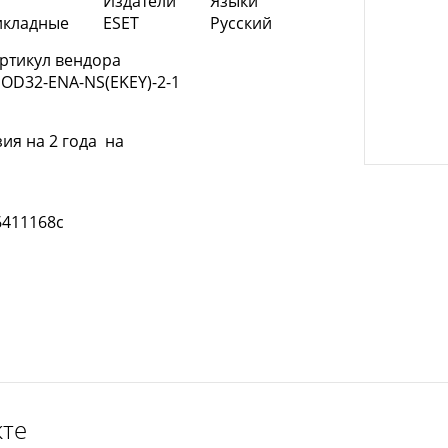
Издатели
Языки
икладные
ESET
Русский
ртикул вендора
OD32-ENA-NS(EKEY)-2-1
ия на 2 года на
6411168c
кте