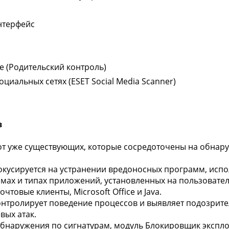
нтерфейс
е (Родительский контроль)
циальных сетях (ESET Social Media Scanner)
в
 от уже существующих, которые сосредоточены на обнар
кусируется на устранении вредоносных программ, исп
ах и типах приложений, установленных на пользовательс
чтовые клиенты, Microsoft Office и Java.
нтролирует поведение процессов и выявляет подозрите
вых атак.
 обнаружения по сигнатурам, модуль Блокировщик экспл