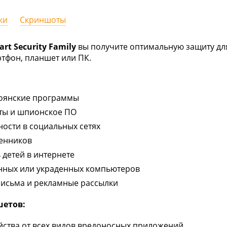
ки
Скриншоты
rt Security Family
вы получите оптимальную защиту для
ртфон, планшет или ПК.
роянские программы
ты и шпионское ПО
ости в социальных сетях
енников
 детей в интернете
янных или украденных компьютеров
письма и рекламные рассылки
шетов:
йства от всех видов вредоносных приложений