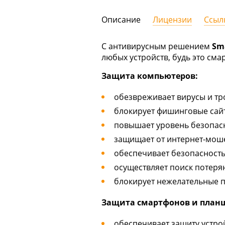
Описание
Лицензии
Ссыл
С антивирусным решением
Sma
любых устройств, будь это сма
Защита компьютеров:
обезвреживает вирусы и т
блокирует фишинговые сай
повышает уровень безопасн
защищает от интернет-мош
обеспечивает безопасность
осуществляет поиск потер
блокирует нежелательные 
Защита смартфонов и план
обеспечивает защиту устро