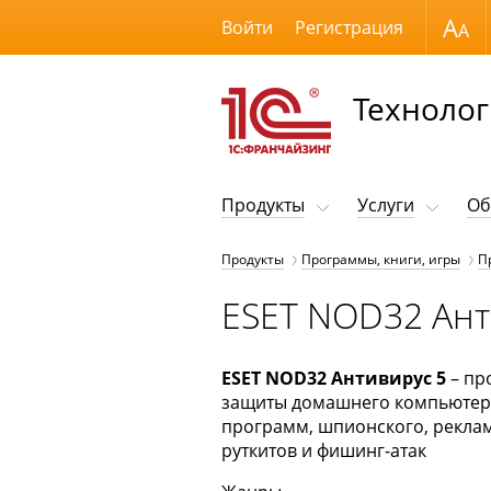
Размер шрифта
Войти
Регистрация
Технолог
Продукты
Услуги
Об
Продукты
Программы, книги, игры
П
ESET NOD32 Анти
ESET NOD32 Антивирус 5
– пр
защиты домашнего компьютера 
программ, шпионского, реклам
руткитов и фишинг-атак