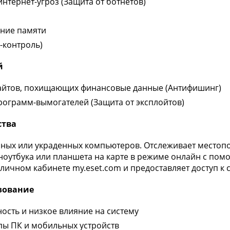
нтернет-угроз (Защита от ботнетов)
ние памяти
-контроль)
й
сайтов, похищающих финансовые данные (Антифишинг)
рограмм-вымогателей (Защита от эксплойтов)
ства
нных или украденных компьютеров. Отслеживает местоп
оутбука или планшета на карте в режиме онлайн с помо
 личном кабинете my.eset.com и предоставляет доступ 
зование
ость и низкое влияние на систему
пы ПК и мобильных устройств