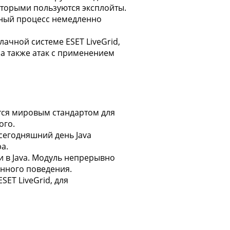
торыми пользуются эксплойты.
сный процесс немедленно
чной системе ESET LiveGrid,
 а также атак с применением
ется мировым стандартом для
ого.
 сегодняшний день Java
а.
 в Java. Модуль непрерывно
нного поведения.
ET LiveGrid, для