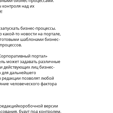
зными бизнес-процессами.
 контроля над их
й!
запускать бизнес-процессы.
 какой-то новости на портале,
ь готовыми шаблонами бизнес-
-процессов.
«Корпоративный портал»
ель может задавать различные
 и действующих лиц бизнес-
а для дальнейшего
в редакции позволят любой
яние человеческого фактора
х редакцийкоробочной версии
сования, будут под контролем.