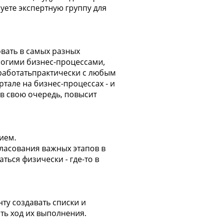
уете экспертную группу для
овать в самых разных
ногими бизнес-процессами,
работатьпрактически с любым
тале на бизнес-процессах - и
 в свою очередь, повысит
ием.
гласования важных этапов в
ться физически - где-то в
ту создавать списки и
ть ход их выполнения.