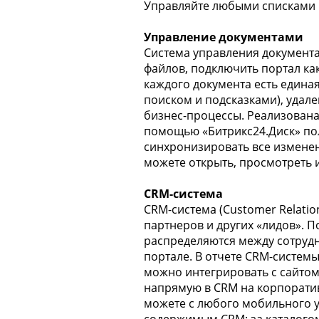
Управляйте любыми списками н
Управление документами
Система управления документа
файлов, подключить портал как
каждого документа есть едина
поиском и подсказками), удал
бизнес-процессы. Реализована 
помощью «Битрикс24.Диск» пол
синхронизировать все изменен
можете открыть, просмотреть 
CRM-система
CRM-система (Customer Relatio
партнеров и других «лидов». 
распределяются между сотрудн
портале. В отчете CRM-систем
можно интегрировать с сайто
напрямую в CRM на корпоратив
можете с любого мобильного у