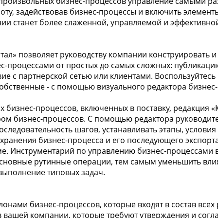
произвольных бизнес-процессов управление самыми ра
оту, задействовав бизнес-процессы и включить элементы
ии станет более слаженной, управляемой и эффективно
ал» позволяет руководству компании конструировать и 
с-процессами от простых до самых сложных: публикацию
твие с партнерской сетью или клиентами. Воспользуйтес
собственные - с помощью визуального редактора бизнес
 бизнес-процессов, включенных в поставку, редакция 
ром бизнес-процессов. С помощью редактора руководит
оследовательность шагов, устанавливать этапы, условия
охранения бизнес-процесса и его последующего экспорт
ме. Инструментарий по управлению бизнес-процессами 
сновные рутинные операции, тем самым уменьшить вли
ь выполнение типовых задач.
онами бизнес-процессов, которые входят в состав все
в вашей компании, которые требуют утверждения и согла