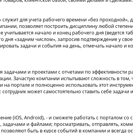
 товаров, клиентской базой, своими делами и сделками.
 служит для учета рабочего времени «без проходной»,
мпании, позволяет построить дисциплину любой степени
е учитывается начало и конец рабочего дня (ведется та
го дня «задним числом», запросив подтверждение у свое
ровать задачи и события на день, отмечать начало и ко
ия задачами и проектами с отчетами по эффективности р
зации. Зачастую компании испытывают сложность в том,
и на портале и полноценно использовать этот инструмен
 сотрудник может самостоятельно ставить себе задачи и
ие (iOS, Android), - и сможете работать с порталом со
, задачами и файлами; просматривать, отправлять, комм
озволяют быть в курсе событий в компании и всегда ост