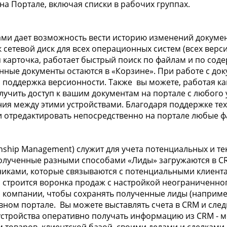
а Портале, включая списки в рабочих группах.
ми дает возможность вести историю изменений документ
 сетевой диск для всех операционных систем (всех версий
я карточка, работает быстрый поиск по файлам и по со
енные документы остаются в «Корзине». При работе с д
поддержка версионности. Также вы можете, работая как 
учить доступ к вашим документам на портале с любого 
ия между этими устройствами. Благодаря поддержке те
и отредактировать непосредственно на портале любые 
nship Management) служит для учета потенциальных и те
Полученные разными способами «Лиды» загружаются в CR
иками, которые связываются с потенциальными клиента
ы строится воронка продаж с настройкой неограниченно
м компании, чтобы сохранять полученные лиды (наприм
ном портале. Вы можете выставлять счета в CRM и следи
стройства оперативно получать информацию из CRM - м