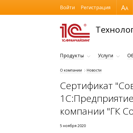
Размер шрифта
Войти
Регистрация
Технолог
Продукты
Услуги
Об
О компании
Новости
Сертификат "Со
1С:Предприятие"
компании "ГК С
5 ноября 2020