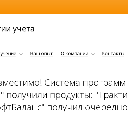
ии учета
учение
Наш опыт
О компании
Контакты
вместимо! Система программ
 получили продукты: "Трактир
офтБаланс" получил очередно