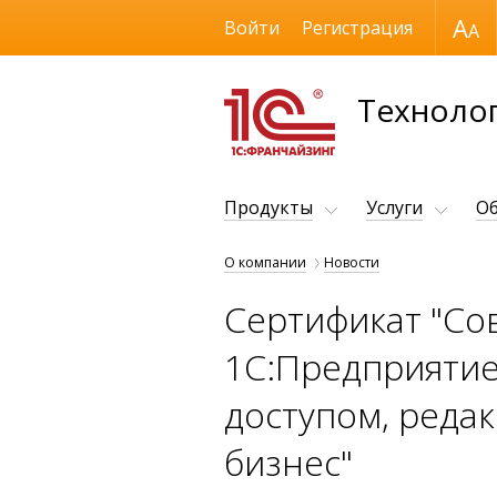
Размер шрифта
Войти
Регистрация
Технолог
Продукты
Услуги
Об
О компании
Новости
Сертификат "Со
1С:Предприятие
доступом, реда
бизнес"