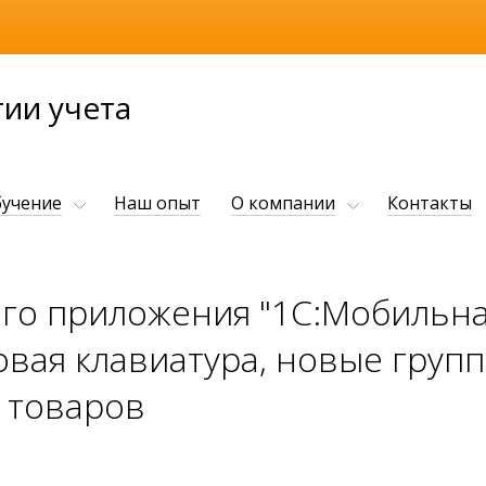
ии учета
учение
Наш опыт
О компании
Контакты
го приложения "1С:Мобильная
овая клавиатура, новые груп
 товаров