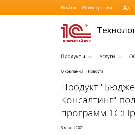
Размер шрифта
Войти
Регистрация
Технолог
Продукты
Услуги
Об
О компании
Новости
Продукт "Бюджет
Консалтинг" по
программ 1С:Пр
3 марта 2021