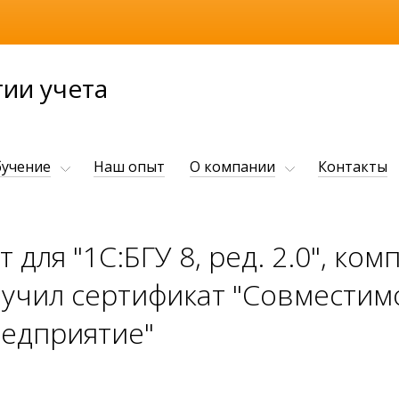
ии учета
учение
Наш опыт
О компании
Контакты
 для "1С:БГУ 8, ред. 2.0", ко
лучил сертификат "Совместим
едприятие"