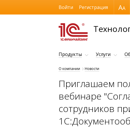
Размер шрифта
Войти
Регистрация
Технолог
Продукты
Услуги
Об
О компании
Новости
Приглашаем пол
вебинаре "Согл
сотрудников пр
1С:Документооб