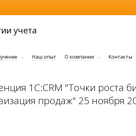
ии учета
учение
Наш опыт
О компании
Контакты
нция 1С:CRM "Точки роста б
изация продаж" 25 ноября 20