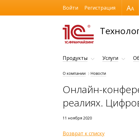
Размер шрифта
Войти
Регистрация
Технолог
Продукты
Услуги
Об
О компании
Новости
Онлайн-конфере
реалиях. Цифров
11 ноября 2020
Возврат к списку