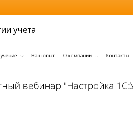
ии учета
учение
Наш опыт
О компании
Контакты
тный вебинар "Настройка 1С: